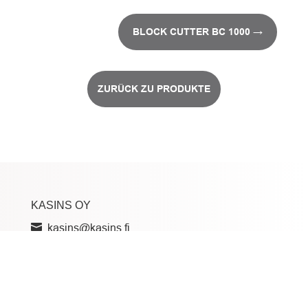
BLOCK CUTTER BC 1000
→
ZURÜCK ZU PRODUKTE
KASINS OY
kasins@kasins.fi
+358 3 8739 800
Veivikatu 12, 15230 Lahti, Finland
© 2024–2026 Kasins Oy