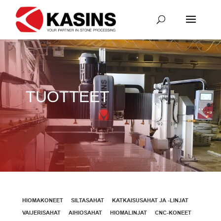
TUOTTEET
HIOMAKONEET
SILTASAHAT
KATKAISUSAHAT JA -LINJAT
VAIJERISAHAT
AIHIOSAHAT
HIOMALINJAT
CNC-KONEET