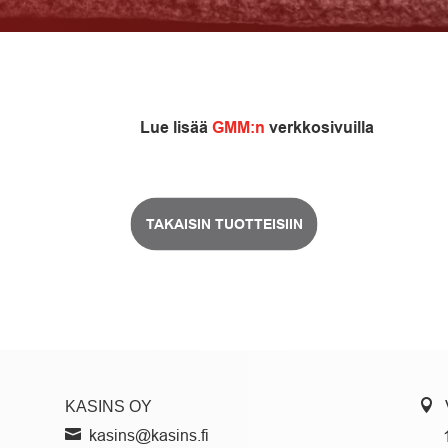
Lue lisää
GMM:n
verkkosivuilla
TAKAISIN TUOTTEISIIN
KASINS OY
kasins@kasins.fi