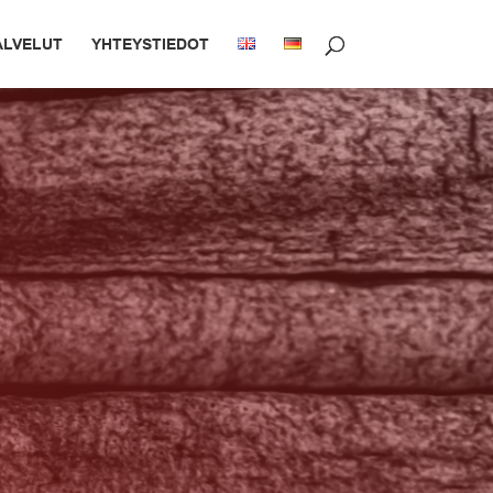
ALVELUT
YHTEYSTIEDOT