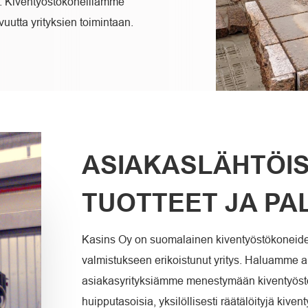
. Kiventyöstökoneillamme
uutta yrityksien toimintaan.
ASIAKASLÄHTÖI
TUOTTEET JA PA
Kasins Oy on suomalainen kiventyöstökoneide
valmistukseen erikoistunut yritys. Haluamme a
asiakasyrityksiämme menestymään kiventyöstöa
huipputasoisia, yksilöllisesti räätälöityjä kiven