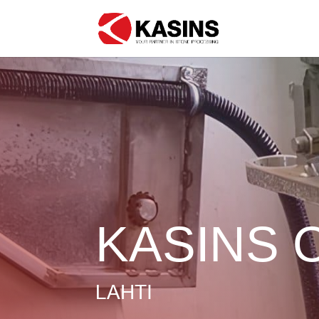
KASINS 
LAHTI