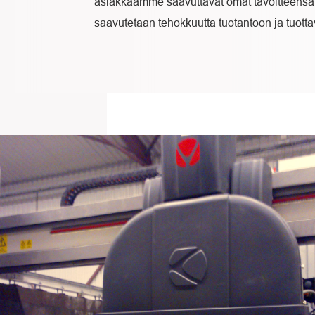
asiakkaamme saavuttavat omat tavoitteensa
saavutetaan tehokkuutta tuotantoon ja tuottav