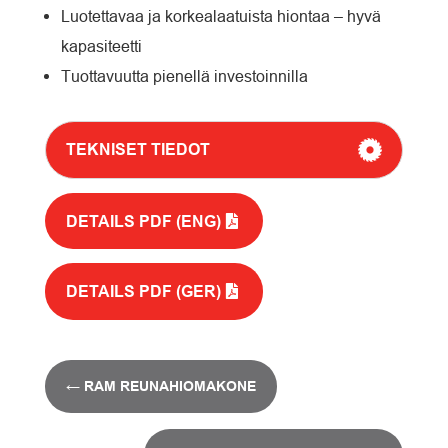
Luotettavaa ja korkealaatuista hiontaa – hyvä
kapasiteetti
Tuottavuutta pienellä investoinnilla
TEKNISET TIEDOT
DETAILS PDF (ENG)
DETAILS PDF (GER)
←
RAM REUNAHIOMAKONE