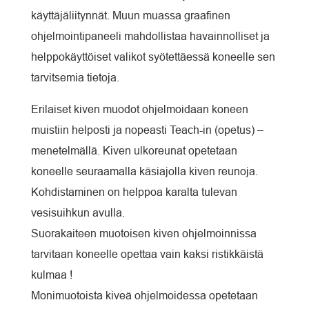
käyttäjäliitynnät. Muun muassa graafinen
ohjelmointipaneeli mahdollistaa havainnolliset ja
helppokäyttöiset valikot syötettäessä koneelle sen
tarvitsemia tietoja.
Erilaiset kiven muodot ohjelmoidaan koneen
muistiin helposti ja nopeasti Teach-in (opetus) –
menetelmällä. Kiven ulkoreunat opetetaan
koneelle seuraamalla käsiajolla kiven reunoja.
Kohdistaminen on helppoa karalta tulevan
vesisuihkun avulla.
Suorakaiteen muotoisen kiven ohjelmoinnissa
tarvitaan koneelle opettaa vain kaksi ristikkäistä
kulmaa !
Monimuotoista kiveä ohjelmoidessa opetetaan