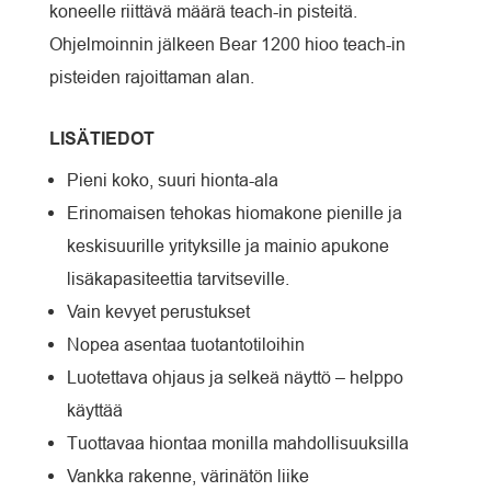
koneelle riittävä määrä teach-in pisteitä.
Ohjelmoinnin jälkeen Bear 1200 hioo teach-in
pisteiden rajoittaman alan.
LISÄTIEDOT
Pieni koko, suuri hionta-ala
Erinomaisen tehokas hiomakone pienille ja
keskisuurille yrityksille ja mainio apukone
lisäkapasiteettia tarvitseville.
Vain kevyet perustukset
Nopea asentaa tuotantotiloihin
Luotettava ohjaus ja selkeä näyttö – helppo
käyttää
Tuottavaa hiontaa monilla mahdollisuuksilla
Vankka rakenne, värinätön liike