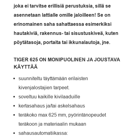
joka ei tarvitse erillisiä perustuksia, sillä se
asennetaan lattialle omille jaloilleen! Se on
erinomainen saha sahattaessa esimerkiksi
hautakiviä, rakennus- tai sisustuskiveä, kuten
pöytätasoja, portaita tai ikkunalautoja, jne.
TIGER 625 ON MONIPUOLINEN JA JOUSTAVA
KÄYTTÄÄ
suunniteltu täyttämään erilaisten
kivenjalostajien tarpeet.
soveltuu kaikille kivilaaduille
kertasahaus ja/tai askelsahaus
teräkoko max 625 mm, pyörintänopeudet
teräkoon ja materiaalin mukaan
sahausautomatiikassa: