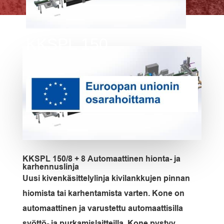
KKSPL 150
KKSPL 150/8 + 8
Automaattinen hionta- ja
karhennuslinja
Uusi kivenkäsittelylinja kivilankkujen pinnan
hiomista tai karhentamista varten.
Kone on
automaattinen ja varustettu automaattisilla
syöttö- ja purkamislaitteilla.
Kone pystyy