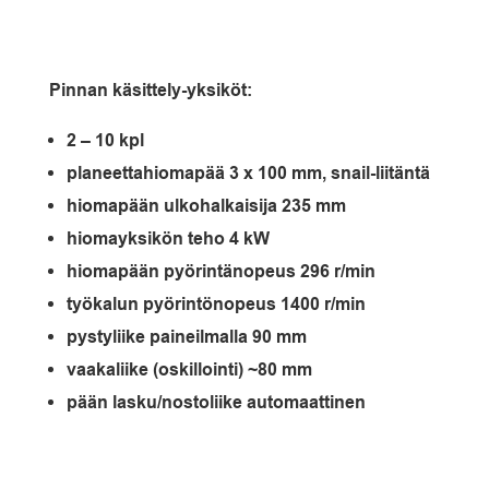
Pinnan käsittely-yksiköt:
2 – 10 kpl
planeettahiomapää 3 x 100 mm, snail-liitäntä
hiomapään ulkohalkaisija 235 mm
hiomayksikön teho 4 kW
hiomapään pyörintänopeus 296 r/min
työkalun pyörintönopeus 1400 r/min
pystyliike paineilmalla 90 mm
vaakaliike (oskillointi) ~80 mm
pään lasku/nostoliike automaattinen