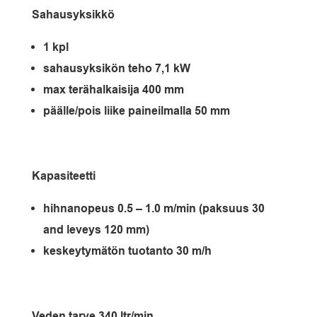
Sahausyksikkö
1 kpl
sahausyksikön teho 7,1 kW
max terähalkaisija 400 mm
päälle/pois liike paineilmalla 50 mm
Kapasiteetti
hihnanopeus 0.5 – 1.0 m/min (paksuus 30
and leveys 120 mm)
keskeytymätön tuotanto 30 m/h
Veden tarve 340 ltr/min