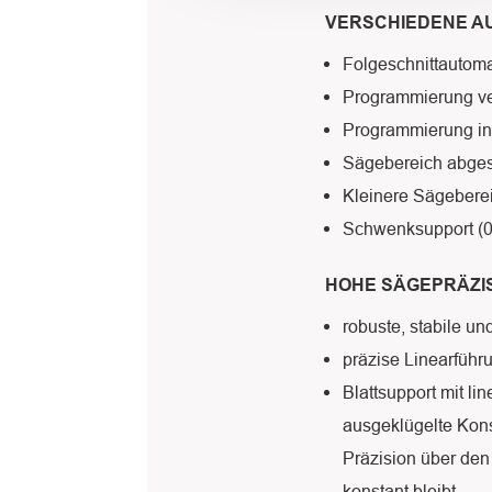
VERSCHIEDENE A
Folgeschnittautoma
Programmierung ve
Programmierung in
Sägebereich abges
Kleinere Sägeberei
Schwenksupport (0-
HOHE SÄGEPRÄZI
robuste, stabile u
präzise Linearfüh
Blattsupport mit li
ausgeklügelte Konst
Präzision über de
konstant bleibt