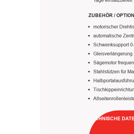
ZUBEHÖR / OPTIO
motorischer Dreht
automatische Zent
Schwenksupport 0
Gleisverlängerung 
Sägemotor frequen
Stahlstützen für M
Halbportalausführ
Tischkippeinrichtu
Allseitenrollenleist
TECHNISCHE DAT