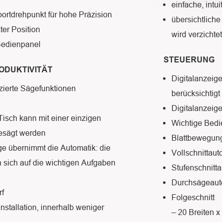
einfache, intu
portdrehpunkt für hohe Präzision
übersichtliche
er Position
wird verzichtet
Bedienpanel
STEUERUNG
RODUKTIVITÄT
Digitalanzeig
zierte Sägefunktionen
berücksichtigt
Digitalanzeige 
 Tisch kann mit einer einzigen
Wichtige Bedi
esägt werden
Blattbewegung
e übernimmt die Automatik: die
Vollschnittaut
sich auf die wichtigen Aufgaben
Stufenschnitt
Durchsägeauto
rf
Folgeschnitt
Installation, innerhalb weniger
– 20 Breiten x