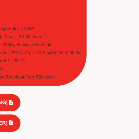
Sägemotor + 3 kW
 2 bar.. 20-30 l/min
 7035), Schwarz/Edelstahl
eiter (3P+N+G), ± 10 % 400/230 V, 50 Hz
 5 ° - 35 °C
ts
e Rechts auf der Rückseite
NG)
ER)