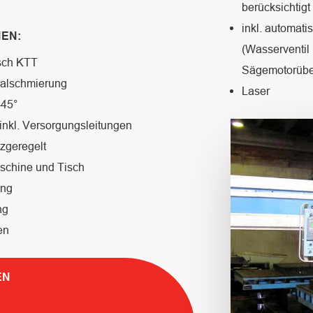
berücksichtigt
inkl. automat
NEN:
(Wasserventi
isch KTT
Sägemotorübe
ralschmierung
Laser
-45°
inkl. Versorgungsleitungen
zgeregelt
aschine und Tisch
ung
ng
en
EN