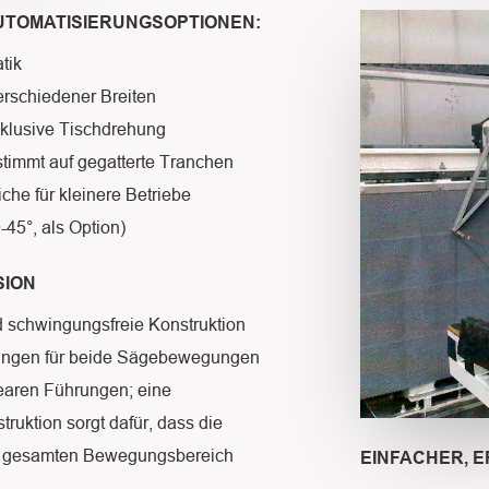
UTOMATISIERUNGSOPTIONEN:
tik
rschiedener Breiten
klusive Tischdrehung
timmt auf gegatterte Tranchen
che für kleinere Betriebe
45°, als Option)
SION
nd schwingungsfreie Konstruktion
rungen für beide Sägebewegungen
nearen Führungen; eine
ruktion sorgt dafür, dass die
n gesamten Bewegungsbereich
EINFACHER, 